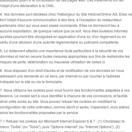
l'objet d'une déclaration à la CNIL.
4. Vos données sont stockées chez l'hébergeur du Site HetznerOnline AG. Elles ne
font l'objet d'aucune communication à des tiers, à l'exception du restaurateur
partenaire chez qui vous avez passé commande. Elles ne donneront lieu à
aucune exploitation, de quelque nature que ce soit. Vous êtes toutefois informés
qu'elles pourront être divulguées en application d'une loi, d'un règlement ou en
vertu d'une décision d'une autorité réglementaire ou judiciaire compétente.
5. Le restaurant attache une importance toute particulière à la sécurité de vos
données et met en oeuvre toutes mesures appropriées aux fins de restreindre les
risques de perte, détérioration ou mauvaise utilisation de celles-ci.
6. Vous disposez d'un droit d'accès et de rectification de vos données en nous
adressant une demande en ce sens, par Internet ou par courrier à l'adresse
indiquée sur le site ou via le formulaire.
7. Nous utilisons les cookies pour vous fournir des fonctionnalités adaptées à vos
besoins. Le cookie sert à vous identifier à chacune de vos connexions, et facilite
ainsi votre accès au site. Vous pouvez refuser les cookies en modifiant la
configuration de votre ordinateur, comme décrit ci après. Cependant, vous altérez
alors les fonctionnalités proposées par le service.
7.1 Refuser les cookies sur Microsoft Internet Explorer 6 & 7 : (1) Choisissez le
menu "Outils" (ou "Tools"), puis "Options Internet" (ou "Internet Options"), (2)